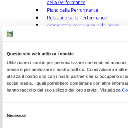
della Performance
Piano della Performance
Relazione sulla Performance
Ammontare complessivo dei premi
Dati relativi ai premi
Benessere organizzativo
Enti controllati
Questo sito web utilizza i cookie
Enti pubblici vigilati
Società Partecipate
Utilizziamo i cookie per personalizzare contenuti ed annunci, p
media e per analizzare il nostro traffico. Condividiamo inoltr
Enti di diritto privati controllati
utilizza il nostro sito con i nostri partner che si occupano di a
Rappresentazione grafica
social media, i quali potrebbero combinarle con altre informaz
Attività e procedimenti
hanno raccolto dal suo utilizzo dei loro servizi. Visualizza
Co
Piano di informatizzazione dei
procedimenti ex D.L. 90/2014 art. 24,
comma 3bis
Selezione
Necessari
Procedimenti di autorizzazione e
del
consenso
concessione