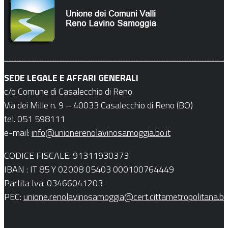
SEDE LEGALE E AFFARI GENERALI
c/o Comune di Casalecchio di Reno
Via dei Mille n. 9 – 40033 Casalecchio di Reno (BO)
tel. 051 598111
e-mail:
info@unionerenolavinosamoggia.bo.it
CODICE FISCALE: 91311930373
IBAN : IT 85 Y 02008 05403 000100764449
Partita Iva: 03466041203
PEC:
unione.renolavinosamoggia@cert.cittametropolitana.bo.