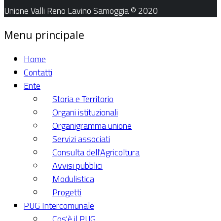
Unione Valli Reno Lavino Samoggia © 2020
Menu principale
Home
Contatti
Ente
Storia e Territorio
Organi istituzionali
Organigramma unione
Servizi associati
Consulta dell'Agricoltura
Avvisi pubblici
Modulistica
Progetti
PUG Intercomunale
Cos'è il PUG