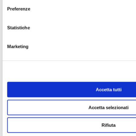
Piano di informatizzazione dei
Preferenze
procedimenti ex D.L. 90/2014 art. 24,
comma 3bis
Procedimenti di autorizzazione e
Statistiche
concessione
Dichiarazioni sostitutive e
Marketing
acquisizione d'ufficio dei dati
Tipologie di procedimento
Provvedimenti
Provvedimenti organi indirizzo politico
Provvedimenti dirigenti
Accetta tutti
Controlli sulle imprese
Tipologie di controllo
Accetta selezionati
Obblighi e adempimenti
Sovvenzioni, contributi, sussidi, vantaggi
economici
Rifiuta
Bilanci