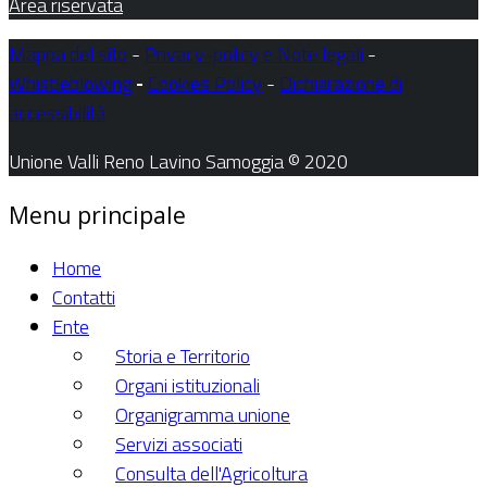
Area riservata
Mappa del sito
-
Privacy-policy e Note legali
-
Whistleblowing
-
Cookies Policy
-
Dichiarazione di
accessibilità
Unione Valli Reno Lavino Samoggia © 2020
Menu principale
Home
Contatti
Ente
Storia e Territorio
Organi istituzionali
Organigramma unione
Servizi associati
Consulta dell'Agricoltura