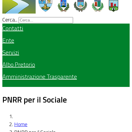
Cerca...
Contatti
Ente
Servizi
Albo Pretorio
Amministrazione Trasparente
PNRR per il Sociale
Home