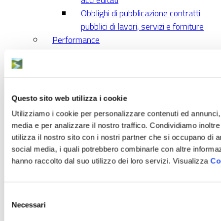
Obblighi di pubblicazione contratti
pubblici di lavori, servizi e forniture
Performance
Sistema di misurazione e valutazione
della Performance
Piano della Performance
Relazione sulla Performance
Questo sito web utilizza i cookie
Ammontare complessivo dei premi
Utilizziamo i cookie per personalizzare contenuti ed annunci, p
Dati relativi ai premi
media e per analizzare il nostro traffico. Condividiamo inoltr
Benessere organizzativo
utilizza il nostro sito con i nostri partner che si occupano di a
Enti controllati
social media, i quali potrebbero combinarle con altre informaz
Enti pubblici vigilati
hanno raccolto dal suo utilizzo dei loro servizi. Visualizza
Co
Società Partecipate
Enti di diritto privati controllati
Selezione
Rappresentazione grafica
Necessari
del
Attività e procedimenti
consenso