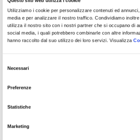
Questo sito web utilizza i cookie
procedimenti ex D.L. 90/2014 art. 24,
Utilizziamo i cookie per personalizzare contenuti ed annunci, p
comma 3bis
media e per analizzare il nostro traffico. Condividiamo inoltr
Procedimenti di autorizzazione e
utilizza il nostro sito con i nostri partner che si occupano di a
concessione
social media, i quali potrebbero combinarle con altre informaz
Dichiarazioni sostitutive e
hanno raccolto dal suo utilizzo dei loro servizi. Visualizza
Co
acquisizione d'ufficio dei dati
Tipologie di procedimento
Provvedimenti
Selezione
Necessari
del
Provvedimenti organi indirizzo politico
consenso
Provvedimenti dirigenti
Controlli sulle imprese
Preferenze
Tipologie di controllo
Obblighi e adempimenti
Statistiche
Sovvenzioni, contributi, sussidi, vantaggi
economici
Marketing
Bilanci
Bilancio di previsione