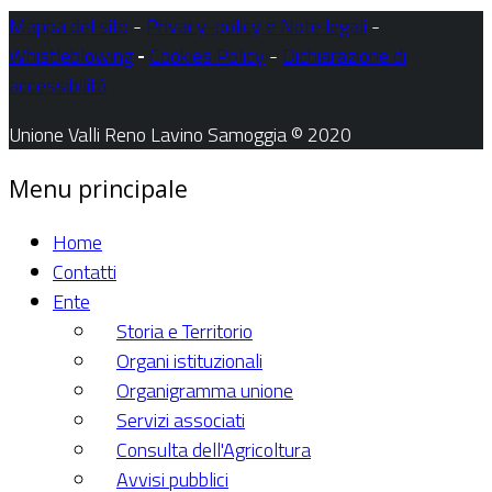
Mappa del sito
-
Privacy-policy e Note legali
-
Whistleblowing
-
Cookies Policy
-
Dichiarazione di
accessibilità
Unione Valli Reno Lavino Samoggia © 2020
Menu principale
Home
Contatti
Ente
Storia e Territorio
Organi istituzionali
Organigramma unione
Servizi associati
Consulta dell'Agricoltura
Avvisi pubblici