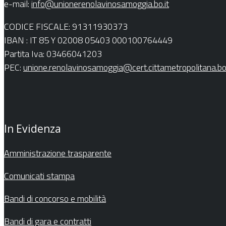
e-mail:
info@unionerenolavinosamoggia.bo.it
CODICE FISCALE: 91311930373
IBAN : IT 85 Y 02008 05403 000100764449
Partita Iva: 03466041203
PEC:
unione.renolavinosamoggia@cert.cittametropolitana.bo.
In Evidenza
Amministrazione trasparente
Comunicati stampa
Bandi di concorso e mobilità
Bandi di gara e contratti