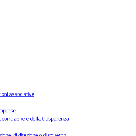
ioni associative
 imprese
a corruzione e della trasparenza
razione, di direzione o di governo