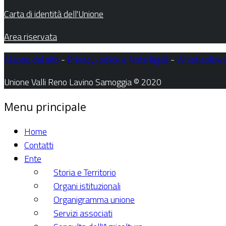
Carta di identità dell'Unione
Area riservata
Mappa del sito
-
Privacy-policy e Note legali
-
Whistleblowi
Unione Valli Reno Lavino Samoggia © 2020
Menu principale
Home
Contatti
Ente
Storia e Territorio
Organi istituzionali
Organigramma unione
Servizi associati