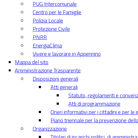
PUG Intercomunale
Centro per le Famiglie
Polizia Locale
Protezione Civile
PNRR
EnergiaClima
Vivere e lavorare in Appennino
Mappa del sito
Amministrazione Trasparente
Disposizioni generali
Atti generali
Statuto, regolamenti e convenz
Atti di programmazione
Oneri informativi per i cittadini e per le
Piano triennale per la prevenzione dell
Organizzazione
Titolari di incarichi politici, di amminist