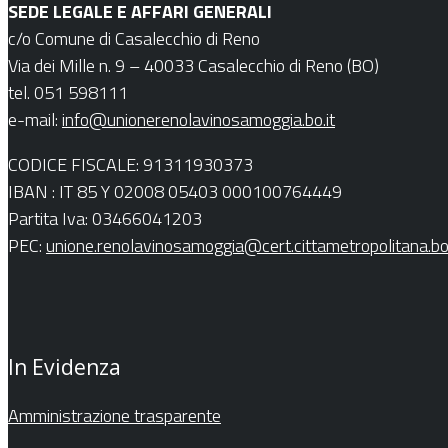
SEDE LEGALE E AFFARI GENERALI
c/o Comune di Casalecchio di Reno
Via dei Mille n. 9 – 40033 Casalecchio di Reno (BO)
tel. 051 598111
e-mail:
info@unionerenolavinosamoggia.bo.it
CODICE FISCALE: 91311930373
IBAN : IT 85 Y 02008 05403 000100764449
Partita Iva: 03466041203
PEC:
unione.renolavinosamoggia@cert.cittametropolitana.bo.
In Evidenza
Amministrazione trasparente