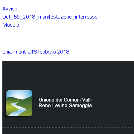
Avviso
Det_59_2018_manifestazione_interresse
Modulo
Chiarimenti all'8 febbraio 2018