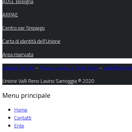
AUSL Bologna
ARPAE
Centro per l'impiego
Carta di identità dell'Unione
Area riservata
Mappa del sito
-
Privacy-policy e Note legali
-
Whistleblowi
Unione Valli Reno Lavino Samoggia © 2020
Menu principale
Home
Contatti
Ente