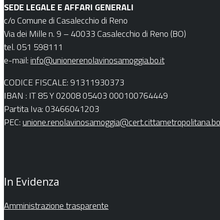
SEDE LEGALE E AFFARI GENERALI
c/o Comune di Casalecchio di Reno
Via dei Mille n. 9 – 40033 Casalecchio di Reno (BO)
tel. 051 598111
e-mail:
info@unionerenolavinosamoggia.bo.it
CODICE FISCALE: 91311930373
IBAN : IT 85 Y 02008 05403 000100764449
Partita Iva: 03466041203
PEC:
unione.renolavinosamoggia@cert.cittametropolitana.bo.
In Evidenza
Amministrazione trasparente