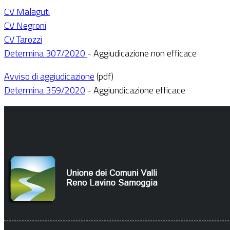
CV Malaguti
CV Negroni
CV Tarozzi
Determina 307/2020
- Aggiudicazione non efficace
Avviso di aggiudicazione
(pdf)
Determina 359/2020
- Aggiundicazione efficace