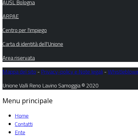
AUSL Bologna
ARPAE
Centro per l'impiego
Carta di identità dell'Unione
Area riservata
Mappa del sito
-
Privacy-policy e Note legali
-
Whistleblowi
Unione Valli Reno Lavino Samoggia © 2020
Menu principale
Home
Contatti
Ente