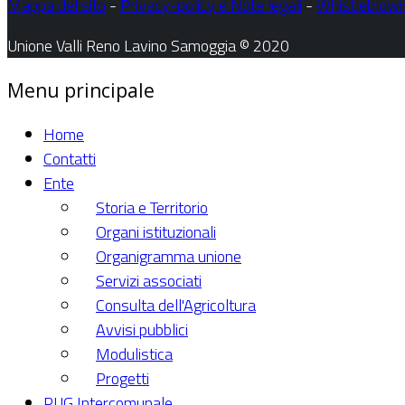
Mappa del sito
-
Privacy-policy e Note legali
-
Whistleblowi
Unione Valli Reno Lavino Samoggia © 2020
Menu principale
Home
Contatti
Ente
Storia e Territorio
Organi istituzionali
Organigramma unione
Servizi associati
Consulta dell'Agricoltura
Avvisi pubblici
Modulistica
Progetti
PUG Intercomunale