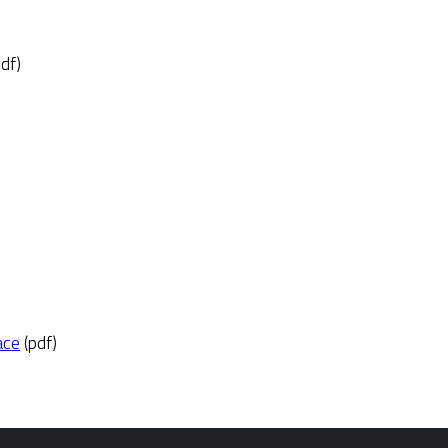
df)
ace
(pdf)