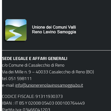
SEDE LEGALE E AFFARI GENERALI
c/o Comune di Casalecchio di Reno
Via dei Mille n. 9 – 40033 Casalecchio di Reno (BO)
tel. 051 598111
e-mail:
info@unionerenolavinosamoggia.bo.it
CODICE FISCALE: 91311930373
IBAN : IT 85 Y 02008 05403 000100764449
Partita Iva: 03466041203