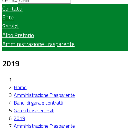
Cerca...
Contatti
Ente
Servizi
Albo Pretorio
Amministrazione Trasparente
2019
Home
Amministrazione Trasparente
Bandi di gara e contratti
Gare chiuse ed esiti
2019
Amministrazione Trasparente