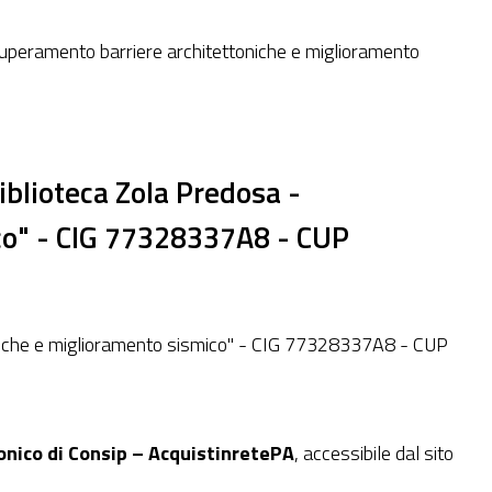
uperamento barriere architettoniche e miglioramento
iblioteca Zola Predosa -
co" - CIG 77328337A8 - CUP
oniche e miglioramento sismico" - CIG 77328337A8 - CUP
ronico di Consip – AcquistinretePA
, accessibile dal sito