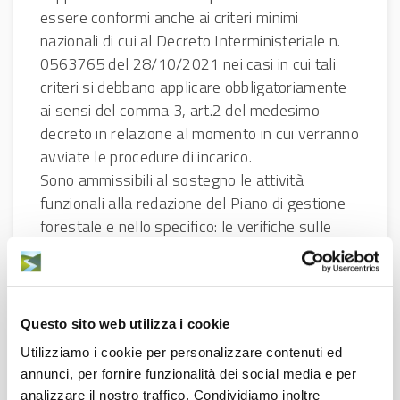
essere conformi anche ai criteri minimi
nazionali di cui al Decreto Interministeriale n.
0563765 del 28/10/2021 nei casi in cui tali
criteri si debbano applicare obbligatoriamente
ai sensi del comma 3, art.2 del medesimo
decreto in relazione al momento in cui verranno
avviate le procedure di incarico.
Sono ammissibili al sostegno le attività
funzionali alla redazione del Piano di gestione
forestale e nello specifico: le verifiche sulle
proprietà, i rilievi di campagna (rilievi
dendrometrici e descrizioni
particellari), l’informatizzazione del Piano,
l’eventuale realizzazione di aree campione, la
Questo sito web utilizza i cookie
produzione delle bozze dei documenti di Piano
Utilizziamo i cookie per personalizzare contenuti ed
da sottoporre ad istruttoria tecnica, la
annunci, per fornire funzionalità dei social media e per
produzione degli elaborati finali del Piano
analizzare il nostro traffico. Condividiamo inoltre