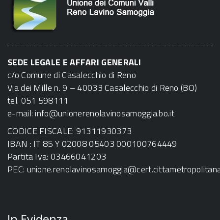
SEDE LEGALE E AFFARI GENERALI
c/o Comune di Casalecchio di Reno
Via dei Mille n. 9 – 40033 Casalecchio di Reno (BO)
tel. 051 598111
e-mail:
info@unionerenolavinosamoggia.bo.it
CODICE FISCALE: 91311930373
IBAN : IT 85 Y 02008 05403 000100764449
Partita Iva: 03466041203
PEC:
unione.renolavinosamoggia@cert.cittametropolitana.
In Evidenza