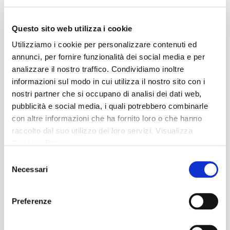
caregiver si confrontano
Gemma Pullano,
Assistente Sociale ASC
Questo sito web utilizza i cookie
InSieme
Utilizziamo i cookie per personalizzare contenuti ed
G
iada Vicenzi, Educatrice Sociale
CADIAI
annunci, per fornire funzionalità dei social media e per
analizzare il nostro traffico. Condividiamo inoltre
Marcela Acosta Bibiena,
Assistente familiare
informazioni sul modo in cui utilizza il nostro sito con i
Progetto Badando
nostri partner che si occupano di analisi dei dati web,
Annalisa Sgarzi,
Caregiver familiare Guppo
pubblicità e social media, i quali potrebbero combinarle
AMA Barcollo ma non mollo
con altre informazioni che ha fornito loro o che hanno
raccolto dal suo utilizzo dei loro servizi. Visualizza
18 maggio
ore 17.30-19.30
Cookies Policy
Disposizioni Anticipate di Trattamento
Selezione
(DAT)e pianificazione condivisa delle cure
Necessari
del
consenso
Il diritto alla salute, alla dignità e
all’autodeterminazione nel fine vita
Preferenze
Danila Valenti,
Direttrice UOC Rete Cure