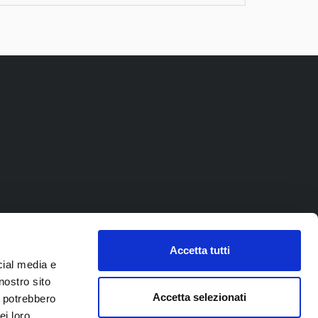
Accetta tutti
cial media e
nostro sito
Accetta selezionati
i potrebbero
ei loro