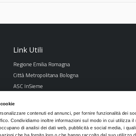
Link Utili
Regione Emilia Romagna
Città Metropolitana Bologna
ASC InSieme
AUSL Bologna
 cookie
ARPAE
rsonalizzare contenuti ed annunci, per fornire funzionalità dei so
Centro per l'impiego
ffico. Condividiamo inoltre informazioni sul modo in cui utilizza il 
 occupano di analisi dei dati web, pubblicità e social media, i qual
Carta di identità dell'Unione
azioni che ha fornito loro o che hanno raccolto dal suo utilizzo d