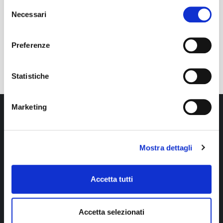
Selezione
Necessari
del
consenso
Preferenze
Statistiche
Marketing
Mostra dettagli
Accetta tutti
SEDE LEGALE E AFFARI GENERALI
Accetta selezionati
c/o Comune di Casalecchio di Reno