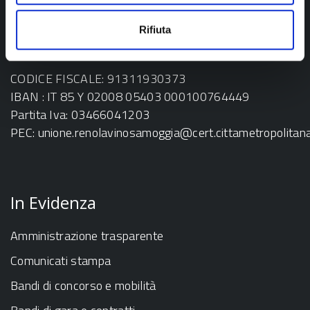
Via dei Mille n. 9 – 40033 Casalecchio di Reno (BO)
Rifiuta
tel. 051 598111
e-mail:
info@unionerenolavinosamoggia.bo.it
CODICE FISCALE: 91311930373
IBAN : IT 85 Y 02008 05403 000100764449
Partita Iva: 03466041203
PEC:
unione.renolavinosamoggia@cert.cittametropolitana.
In Evidenza
Amministrazione trasparente
Comunicati stampa
Bandi di concorso e mobilità