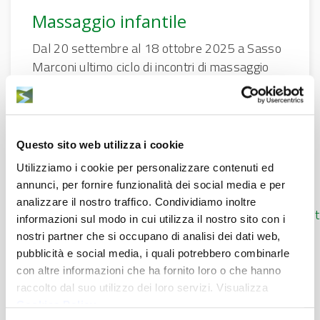
Massaggio infantile
Dal 20 settembre al 18 ottobre 2025 a Sasso
Marconi ultimo ciclo di incontri di massaggio
infantile, rivolti alle neo mamme con bimbi
0/12 mesi.
Questo sito web utilizza i cookie
Utilizziamo i cookie per personalizzare contenuti ed
Centro per le Famiglie
annunci, per fornire funzionalità dei social media e per
051/6161627
analizzare il nostro traffico. Condividiamo inoltre
centroperlefamiglie@unionerenolavinosamoggia.bo.it
informazioni sul modo in cui utilizza il nostro sito con i
nostri partner che si occupano di analisi dei dati web,
pubblicità e social media, i quali potrebbero combinarle
con altre informazioni che ha fornito loro o che hanno
raccolto dal suo utilizzo dei loro servizi. Visualizza
Cookies Policy