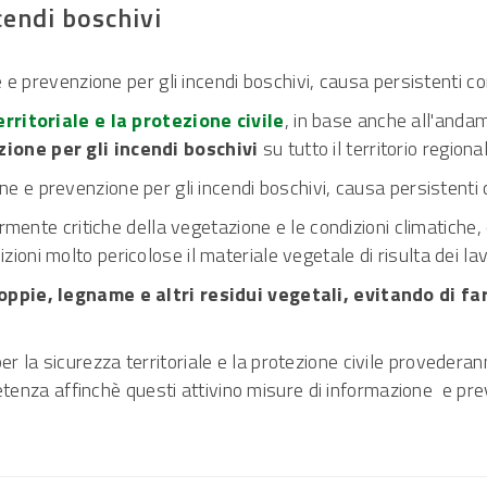
cendi boschivi
 e prevenzione per gli incendi boschivi, causa persistenti c
rritoriale e la protezione civile
, in base anche all'anda
zione per gli incendi boschivi
su tutto il territorio region
one e prevenzione per gli incendi boschivi, causa persistenti
rmente critiche della vegetazione e le condizioni climatiche
ioni molto pericolose il materiale vegetale di risulta dei lavo
ppie, legname e altri residui vegetali, evitando di fa
e per la sicurezza territoriale e la protezione civile provedera
etenza affinchè questi attivino misure di informazione e prev