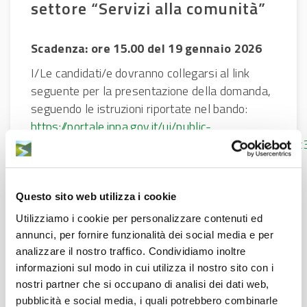
settore “Servizi alla comunità”
Scadenza: ore 15.00 del 19 gennaio 2026
I/Le candidati/e dovranno collegarsi al link
seguente per la presentazione della domanda,
seguendo le istruzioni riportate nel bando:
https://portale.inpa.gov.it/ui/public-
area/concoursedetail/9d55e8d05721467a9d8d53c
Bando
(pdf)
Informativa privacy
(pdf)
Questo sito web utilizza i cookie
Elenco ammessi
(pdf)
Utilizziamo i cookie per personalizzare contenuti ed
Esito mobilità
(pdf)
annunci, per fornire funzionalità dei social media e per
analizzare il nostro traffico. Condividiamo inoltre
informazioni sul modo in cui utilizza il nostro sito con i
nostri partner che si occupano di analisi dei dati web,
pubblicità e social media, i quali potrebbero combinarle