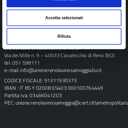
Accetta selezionati
Rifiuta
SEDE LEGALE E AFFARI GENERALI
c/o Comune di Casalecchio di Reno
Via dei Mille n. 9 – 40033 Casalecchio di Reno (BO)
tel. 051 598111
e-mail:
info@unionerenolavinosamoggia.bo.it
CODICE FISCALE: 91311930373
IBAN : IT 85 Y 02008 05403 000100764449
Partita Iva: 03466041203
PEC:
unione.renolavinosamoggia@cert.cittametropolitana.