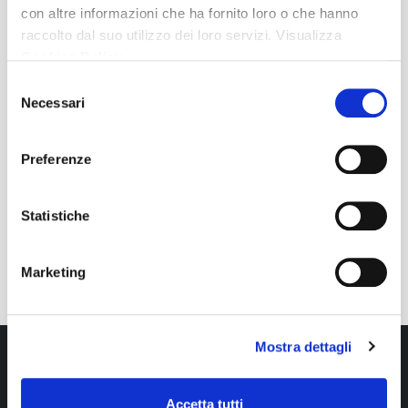
con altre informazioni che ha fornito loro o che hanno
raccolto dal suo utilizzo dei loro servizi. Visualizza
Cookies Policy
Selezione
BANDI DI CONCORSO E MOBILITÀ
Necessari
del
consenso
Selezioni in corso
Preferenze
Selezioni concluse
Statistiche
Procedure interne
Marketing
Mostra dettagli
Accetta tutti