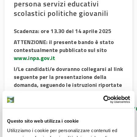
persona servizi educativi
scolastici politiche giovanili
Scadenza: ore 13.30 del 14 aprile 2025
ATTENZIONE: il presente bando è stato
contestualmente pubblicato sul sito
www.inpa.gov.it
I/Le candidati/e dovranno collegarsi al link
seguente per la presentazione della
domanda, seguendo le istruzioni riportate
nel bando:
https://portale.inpa.gov.it/ui/public-
area/concoursedetail/7dcf5467e43741f99807
Bando
(pdf)
Questo sito web utilizza i cookie
Informativa privacy
(pdf)
Utilizziamo i cookie per personalizzare contenuti ed