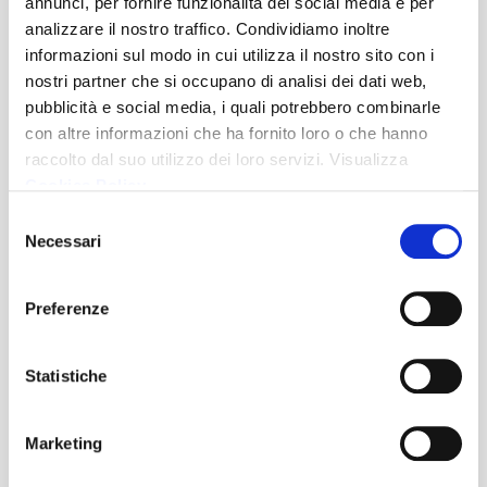
Ammessi e calendario
(pdf)
annunci, per fornire funzionalità dei social media e per
analizzare il nostro traffico. Condividiamo inoltre
Esito negativo selezione
(pdf)
informazioni sul modo in cui utilizza il nostro sito con i
nostri partner che si occupano di analisi dei dati web,
pubblicità e social media, i quali potrebbero combinarle
con altre informazioni che ha fornito loro o che hanno
raccolto dal suo utilizzo dei loro servizi. Visualizza
Cookies Policy
Selezione
Necessari
del
consenso
Preferenze
BANDI DI CONCORSO E MOBILITÀ
Statistiche
Selezioni in corso
Marketing
Selezioni concluse