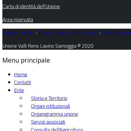
Carta di identità dell'Unione
Area riservata
Mappa del sito
-
Privacy-policy e Note legali
-
Whistleblowi
Unione Valli Reno Lavino Samoggia © 2020
Menu principale
Home
Contatti
Ente
Storia e Territorio
Organi istituzionali
Organigramma unione
Servizi associati
Consulta dell'Agricoltura