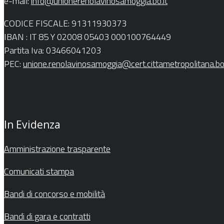
e-mail:
info@unionerenolavinosamoggia.bo.it
CODICE FISCALE: 91311930373
IBAN : IT 85 Y 02008 05403 000100764449
Partita Iva: 03466041203
PEC:
unione.renolavinosamoggia@cert.cittametropolitana.bo.
In Evidenza
Amministrazione trasparente
Comunicati stampa
Bandi di concorso e mobilità
Bandi di gara e contratti